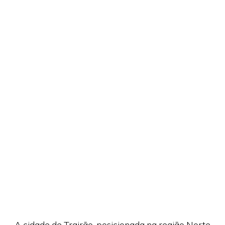
A cidade de Trairão, posicionada na região Norte