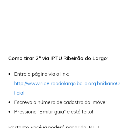
Como tirar 2ª via IPTU Ribeirão do Largo
:
Entre a página via o link:
http://www.ribeiraodolargo.ba.io.org.br/diarioO
ficial
Escreva o número de cadastro do imóvel;
Pressione “Emitir guia” e está feito!
Portanto, você já poderá pagar do IPTU