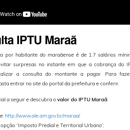
lta IPTU Maraã
a por habitante do maraãense é de 1.7 salários míni
evitar surpresas no instante em que a cobrança do I
ealizar a consulta do montante a pagar. Para faze
sta entrar no site do portal da prefeitura e conferir.
rial a seguir e descubra o
valor do IPTU Maraã
:
te:
http://www.ale.am.gov.br/maraa/
 opção “Imposto Predial e Territorial Urbano”;