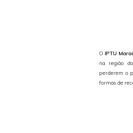
O
IPTU Mara
na região d
perderem o p
formas de rec