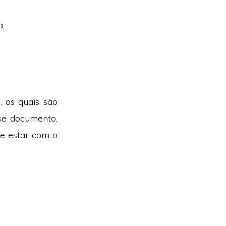
a;
, os quais são
sse documento,
te estar com o