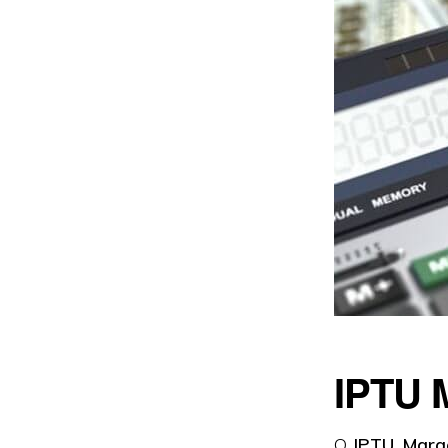
IPTU 
O
IPTU Mara