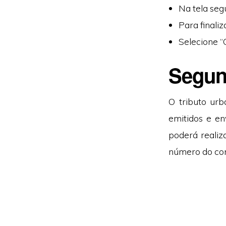
Na tela seg
Para finaliz
Selecione “
Segun
O tributo urb
emitidos e en
poderá realiz
número do con