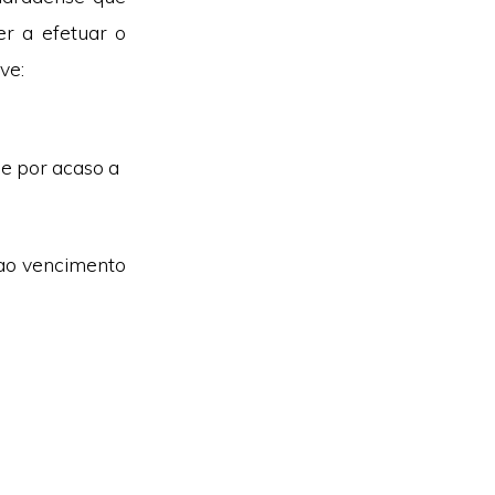
r a efetuar o
ve:
se por acaso a
 ao vencimento