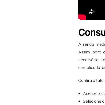
Consu
A renda médi
Assim, para 
necessário r
complicado, ba
Confira o tuto
Acesse o si
Selecione a