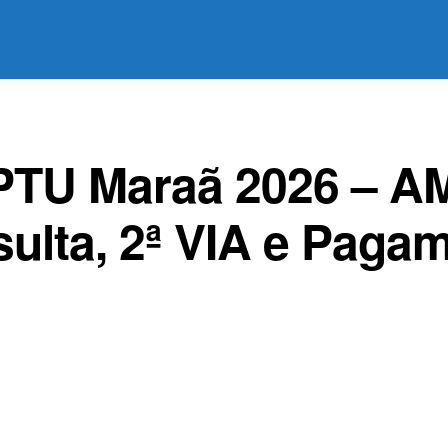
PTU Maraã 2026 – A
ulta, 2ª VIA e Paga