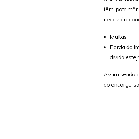
têm patrimôn
necessário pag
Multas;
Perda do im
dívida estej
Assim sendo m
do encargo, s