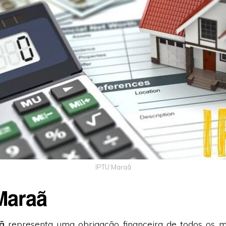
IPTU Maraã
Maraã
ã
representa uma obrigação financeira de todos os 